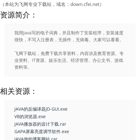
（本站为飞网专业下载站，域名：down.cfei.net）
资源简介：
我用Java写的电子词典，并且制作了安装程序，安装速度
很快，不写入注册表，无插件，无病毒。大家可以看看。
飞网下载站，免费下载共享资料，内容涉及教育资源、专
业资料、IT资源、娱乐生活、经济管理、办公文书、游戏
资料等。
相关资源：
JAVA的反编译器JD-GUI.exe
VB的浏览器.exe
JAVA播放器的设计下载.rar
GAPA屏幕亮度调节软件.exe
JAVA做的博客网站.rar