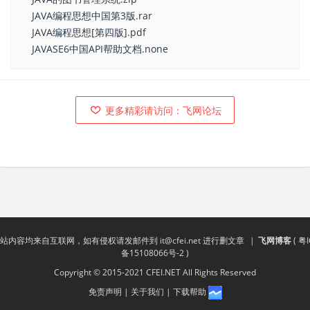
JAVA编程思想中国第3版.rar
JAVA编程思想[第四版].pdf
JAVASE6中国API帮助文档.none
更多精彩请访问：飞网论坛
站内容均来自互联网，如有侵权请发邮件到
it@cfei.net
进行删文章
|
飞网博客
(
粤I
备15108066号-2
)
Copyright © 2015-2021 CFEI.NET All Rights Reserved
免责声明
|
关于我们
|
下载帮助