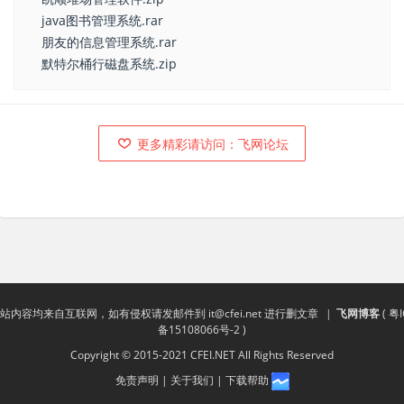
java图书管理系统.rar
朋友的信息管理系统.rar
默特尔桶行磁盘系统.zip
更多精彩请访问：飞网论坛
站内容均来自互联网，如有侵权请发邮件到
it@cfei.net
进行删文章
|
飞网博客
(
粤I
备15108066号-2
)
Copyright © 2015-2021 CFEI.NET All Rights Reserved
免责声明
|
关于我们
|
下载帮助