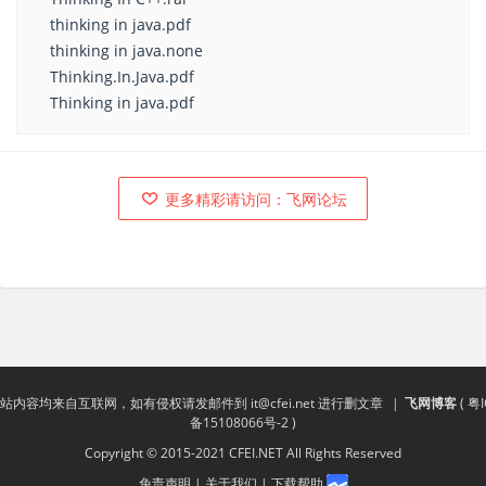
thinking in java.pdf
thinking in java.none
Thinking.In.Java.pdf
Thinking in java.pdf
更多精彩请访问：飞网论坛
站内容均来自互联网，如有侵权请发邮件到
it@cfei.net
进行删文章
|
飞网博客
(
粤I
备15108066号-2
)
Copyright © 2015-2021 CFEI.NET All Rights Reserved
免责声明
|
关于我们
|
下载帮助