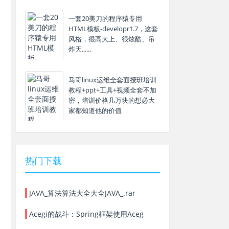
一套20美刀的程序猿专用
HTML模板-developr1.7，这套
风格，很高大上、很炫酷、吊
炸天......
马哥linux运维全套面授班培训
教程+ppt+工具+视频全套不加
密，培训价格几万块的想必大
家都知道他的价值
热门下载
JAVA_算法算法大全大全JAVA_.rar
Acegi的战斗：Spring框架使用Aceg