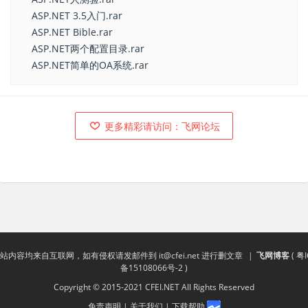
ASP.NET 3.5入门.rar
ASP.NET Bible.rar
ASP.NET两个配置目录.rar
ASP.NET简单的OA系统.rar
更多精彩请访问：飞网论坛
站内容均来自互联网，如有侵权请发邮件到
it@cfei.net
进行删文章
|
飞网博客
(
粤I
备15108066号-2
)
Copyright © 2015-2021 CFEI.NET All Rights Reserved
免责声明
|
关于我们
|
下载帮助