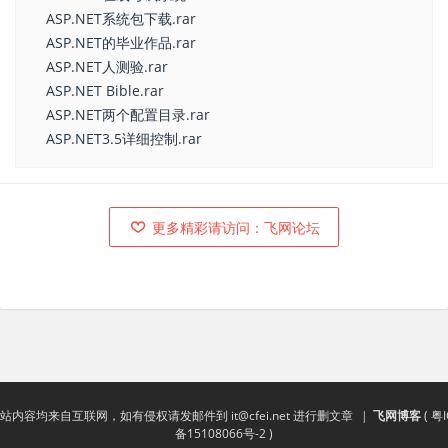
ASP.NET系统包下载.rar
ASP.NET的毕业作品.rar
ASP.NET人测验.rar
ASP.NET Bible.rar
ASP.NET两个配置目录.rar
ASP.NET3.5详细控制.rar
更多精彩请访问：飞网论坛
站内容均来自互联网，如有侵权请发邮件到
it@cfei.net
进行删文章
|
飞网博客
(
粤I
备15108066号-2
)