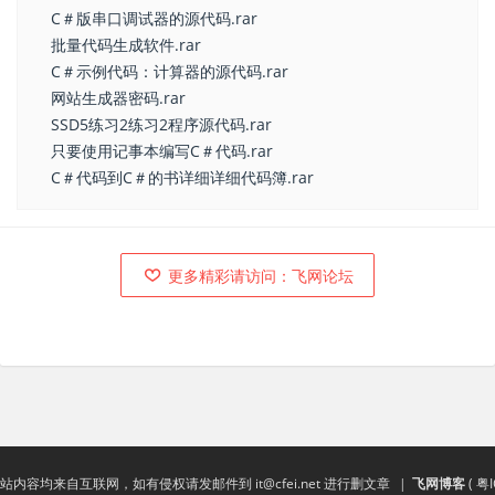
C＃版串口调试器的源代码.rar
批量代码生成软件.rar
C＃示例代码：计算器的源代码.rar
网站生成器密码.rar
SSD5练习2练习2程序源代码.rar
只要使用记事本编写C＃代码.rar
C＃代码到C＃的书详细详细代码簿.rar
更多精彩请访问：飞网论坛
站内容均来自互联网，如有侵权请发邮件到
it@cfei.net
进行删文章
|
飞网博客
(
粤I