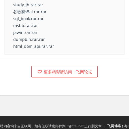
study_jh.rar.rar
谷歌翻译ai.rar.rar
sql_book.rar.rar
msbb.rar.rar
jawin.rar.rar
dumpbin.rar.rar
html_dom_api.rar.rar
更多精彩请访问：飞网论坛
站内容均来自互联网，如有侵权请发邮件到
it@cfei.net
进行删文章
|
飞网博客
(
粤I