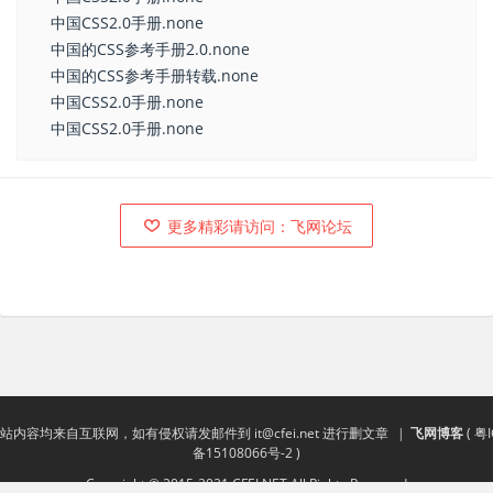
中国CSS2.0手册.none
中国的CSS参考手册2.0.none
中国的CSS参考手册转载.none
中国CSS2.0手册.none
中国CSS2.0手册.none
更多精彩请访问：飞网论坛
站内容均来自互联网，如有侵权请发邮件到
it@cfei.net
进行删文章
|
飞网博客
(
粤I
备15108066号-2
)
Copyright © 2015-2021 CFEI.NET All Rights Reserved