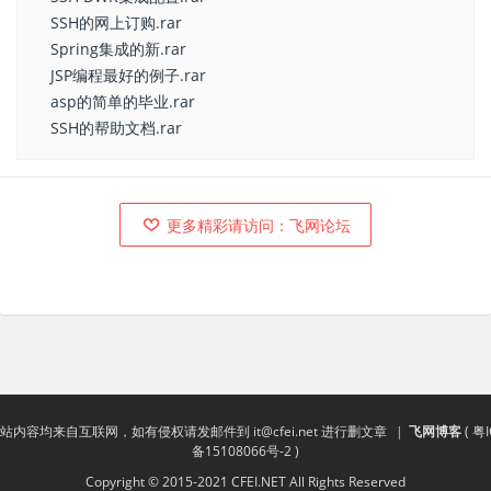
SSH的网上订购.rar
Spring集成的新.rar
JSP编程最好的例子.rar
asp的简单的毕业.rar
SSH的帮助文档.rar
更多精彩请访问：飞网论坛
站内容均来自互联网，如有侵权请发邮件到
it@cfei.net
进行删文章
|
飞网博客
(
粤I
备15108066号-2
)
Copyright © 2015-2021 CFEI.NET All Rights Reserved