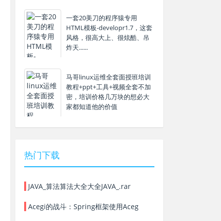
一套20美刀的程序猿专用
HTML模板-developr1.7，这套
风格，很高大上、很炫酷、吊
炸天......
马哥linux运维全套面授班培训
教程+ppt+工具+视频全套不加
密，培训价格几万块的想必大
家都知道他的价值
热门下载
JAVA_算法算法大全大全JAVA_.rar
Acegi的战斗：Spring框架使用Aceg