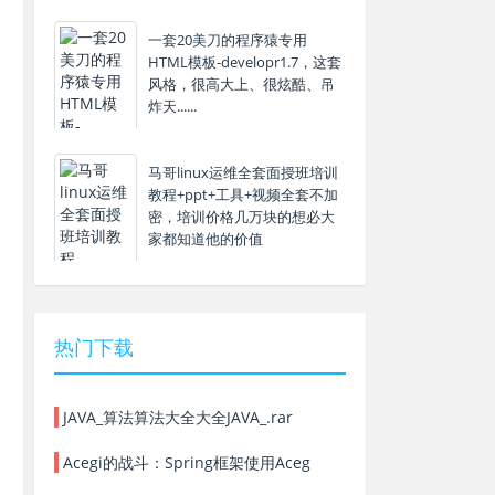
一套20美刀的程序猿专用
HTML模板-developr1.7，这套
风格，很高大上、很炫酷、吊
炸天......
马哥linux运维全套面授班培训
教程+ppt+工具+视频全套不加
密，培训价格几万块的想必大
家都知道他的价值
热门下载
JAVA_算法算法大全大全JAVA_.rar
Acegi的战斗：Spring框架使用Aceg