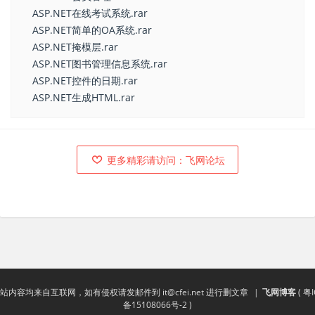
ASP.NET在线考试系统.rar
ASP.NET简单的OA系统.rar
ASP.NET掩模层.rar
ASP.NET图书管理信息系统.rar
ASP.NET控件的日期.rar
ASP.NET生成HTML.rar
更多精彩请访问：飞网论坛
站内容均来自互联网，如有侵权请发邮件到
it@cfei.net
进行删文章
|
飞网博客
(
粤I
备15108066号-2
)