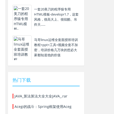
一套20美刀的程序猿专用
HTML模板-developr1.7，这套
风格，很高大上、很炫酷、吊
炸天......
马哥linux运维全套面授班培训
教程+ppt+工具+视频全套不加
密，培训价格几万块的想必大
家都知道他的价值
热门下载
JAVA_算法算法大全大全JAVA_.rar
Acegi的战斗：Spring框架使用Aceg