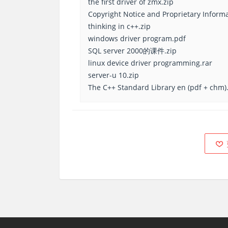
the first driver of zmx.zip
Copyright Notice and Proprietary Informa
thinking in c++.zip
windows driver program.pdf
SQL server 2000的课件.zip
linux device driver programming.rar
server-u 10.zip
The C++ Standard Library en (pdf + chm)