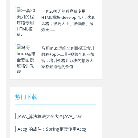
一套20美刀的程序猿专用
HTML模板-developr1.7，这套
风格，很高大上、很炫酷、吊
炸天......
马哥linux运维全套面授班培训
教程+ppt+工具+视频全套不加
密，培训价格几万块的想必大
家都知道他的价值
热门下载
JAVA_算法算法大全大全JAVA_.rar
Acegi的战斗：Spring框架使用Aceg