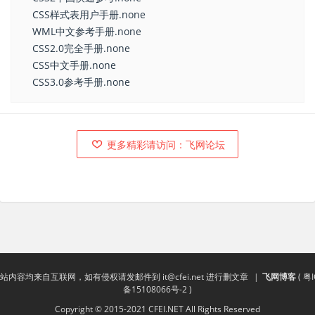
CSS样式表用户手册.none
WML中文参考手册.none
CSS2.0完全手册.none
CSS中文手册.none
CSS3.0参考手册.none
更多精彩请访问：飞网论坛
站内容均来自互联网，如有侵权请发邮件到
it@cfei.net
进行删文章
|
飞网博客
(
粤I
备15108066号-2
)
Copyright © 2015-2021 CFEI.NET All Rights Reserved