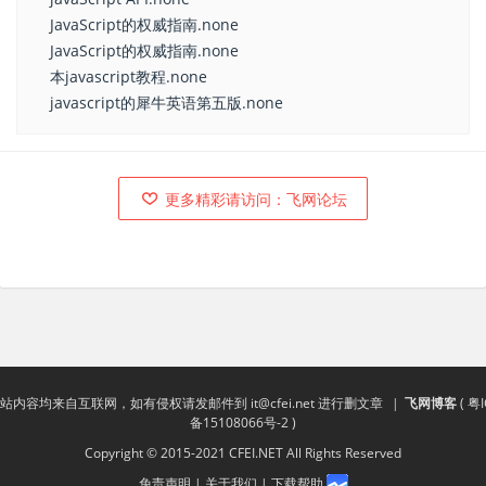
JavaScript的权威指南.none
JavaScript的权威指南.none
本javascript教程.none
javascript的犀牛英语第五版.none
更多精彩请访问：飞网论坛
站内容均来自互联网，如有侵权请发邮件到
it@cfei.net
进行删文章
|
飞网博客
(
粤I
备15108066号-2
)
Copyright © 2015-2021 CFEI.NET All Rights Reserved
免责声明
|
关于我们
|
下载帮助