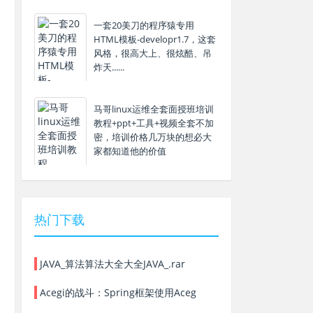
一套20美刀的程序猿专用
HTML模板-developr1.7，这套
风格，很高大上、很炫酷、吊
炸天......
马哥linux运维全套面授班培训
教程+ppt+工具+视频全套不加
密，培训价格几万块的想必大
家都知道他的价值
热门下载
JAVA_算法算法大全大全JAVA_.rar
Acegi的战斗：Spring框架使用Aceg