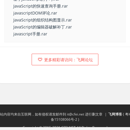
JavaScript的快速查询手册.rar
javascriptDOM评论.rar
JavaScript的组织结构图显示.rar
JavaScript的编辑器破解补丁.rar
javascript手册.rar
更多精彩请访问：飞网论坛
站内容均来自互联网，如有侵权请发邮件到
it@cfei.net
进行删文章
|
飞网博客
(
粤I
备15108066号-2
)
Copyright © 2015-2021 CFEI.NET All Rights Reserved