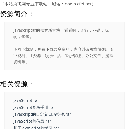
（本站为飞网专业下载站，域名：down.cfei.net）
资源简介：
Javascript做的俄罗斯方块，看看啊，还行，不错，玩
玩，试试。
飞网下载站，免费下载共享资料，内容涉及教育资源、专
业资料、IT资源、娱乐生活、经济管理、办公文书、游戏
资料等。
相关资源：
javaScript.rar
JavaScript参考手册.rar
Javascript的自定义日历控件.rar
JavaScript的信息.rar
基于JavaScript的学习.rar