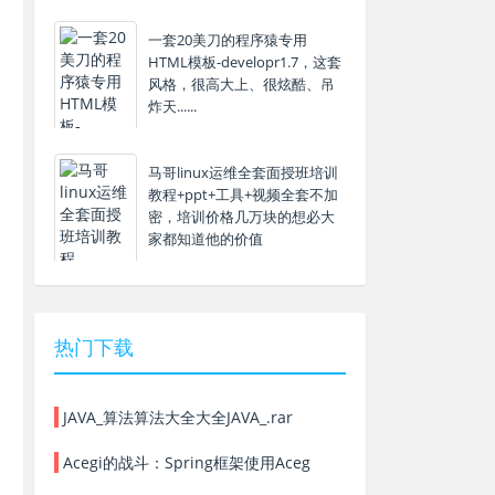
一套20美刀的程序猿专用
HTML模板-developr1.7，这套
风格，很高大上、很炫酷、吊
炸天......
马哥linux运维全套面授班培训
教程+ppt+工具+视频全套不加
密，培训价格几万块的想必大
家都知道他的价值
热门下载
JAVA_算法算法大全大全JAVA_.rar
Acegi的战斗：Spring框架使用Aceg