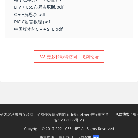
DIV + CSS布局吉尼斯.pdf
C + +沉思录.pdf
PIC C语言教程.pdf
中国版本的C + + STL.pdf
更多精彩请访问：飞网论坛
站内容均来自互联网，如有侵权请发邮件到
it@cfei.net
进行删文章
|
飞网博客
(
粤I
备15108066号-2
)
Copyright © 2015-2021 CFEI.NET All Rights Reserved
免责声明
|
关于我们
|
下载帮助