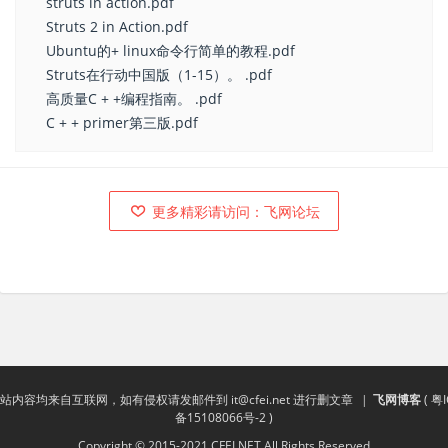
struts in action.pdf
Struts 2 in Action.pdf
Ubuntu的+ linux命令行简单的教程.pdf
Struts在行动中国版（1-15）。 .pdf
高质量C + +编程指南。 .pdf
C + + primer第三版.pdf
更多精彩请访问：飞网论坛
站内容均来自互联网，如有侵权请发邮件到
it@cfei.net
进行删文章
|
飞网博客
(
粤I
备15108066号-2
)
Copyright © 2015-2021 CFEI.NET All Rights Reserved