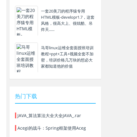
一套20美刀的程序猿专用
HTML模板-developr1.7，这套
风格，很高大上、很炫酷、吊
炸天......
马哥linux运维全套面授班培训
教程+ppt+工具+视频全套不加
密，培训价格几万块的想必大
家都知道他的价值
热门下载
JAVA_算法算法大全大全JAVA_.rar
Acegi的战斗：Spring框架使用Aceg