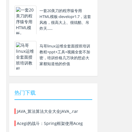
一套20美刀的程序猿专用
HTML模板-developr1.7，这套
风格，很高大上、很炫酷、吊
炸天......
马哥linux运维全套面授班培训
教程+ppt+工具+视频全套不加
密，培训价格几万块的想必大
家都知道他的价值
热门下载
JAVA_算法算法大全大全JAVA_.rar
Acegi的战斗：Spring框架使用Aceg