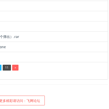
个弹出）.rar
one
11
»
更多精彩请访问：飞网论坛