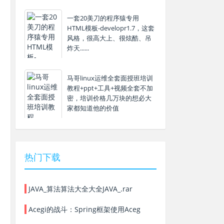
一套20美刀的程序猿专用
HTML模板-developr1.7，这套
风格，很高大上、很炫酷、吊
炸天......
马哥linux运维全套面授班培训
教程+ppt+工具+视频全套不加
密，培训价格几万块的想必大
家都知道他的价值
热门下载
JAVA_算法算法大全大全JAVA_.rar
Acegi的战斗：Spring框架使用Aceg